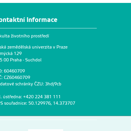
ontaktní informace
kulta životního prostředí
ská zemědělská univerzita v Praze
mýcká 129
5 00 Praha - Suchdol
O: 60460709
Č: CZ60460709
 datové schránky ČZU: 3hdj9cb
l. ústředna: +420 224 381 111
S souřadnice: 50.129976, 14.373707