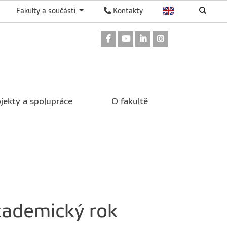
Fakulty a součásti
Kontakty
Odkaz na Facebook
Odkaz na Youtube
Odkaz na LinkedIn
Odkaz na Instag
jekty a spolupráce
O fakultě
kademický rok