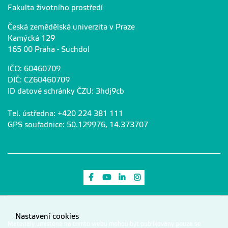
Fakulta životního prostředí
Česká zemědělská univerzita v Praze
Kamýcká 129
165 00 Praha - Suchdol
IČO: 60460709
DIČ: CZ60460709
ID datové schránky ČZU: 3hdj9cb
Tel. ústředna: +420 224 381 111
GPS souřadnice: 50.129976, 14.373707
Odkaz na Facebook
Odkaz na Youtube
Odkaz na LinkedIn
Odkaz na Instagram
Nastavení cookies
Materiály umístěné na tomto webu mohou být publikovány pouze se