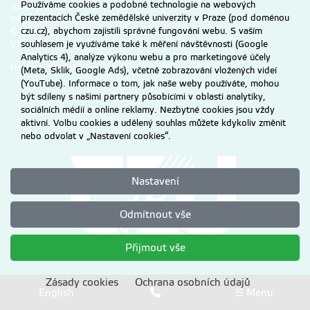
Používáme cookies a podobné technologie na webových
souhlasem ČZU.
prezentacích České zemědělské univerzity v Praze (pod doménou
Informace o zpracování a ochraně osobních údajů na ČZU v Praze
.
czu.cz), abychom zajistili správné fungování webu. S vaším
© 2026 Česká zemědělská univerzita v Praze
souhlasem je využíváme také k měření návštěvnosti (Google
Všechna práva vyhrazena
Analytics 4), analýze výkonu webu a pro marketingové účely
Nastavení cookies
(Meta, Sklik, Google Ads), včetně zobrazování vložených videí
(YouTube). Informace o tom, jak naše weby používáte, mohou
být sdíleny s našimi partnery působícími v oblasti analytiky,
sociálních médií a online reklamy. Nezbytné cookies jsou vždy
aktivní. Volbu cookies a udělený souhlas můžete kdykoliv změnit
nebo odvolat v „Nastavení cookies“.
Nastavení
Odmítnout vše
Přijmout vše
Zásady cookies
Ochrana osobních údajů
English
☰ Menu