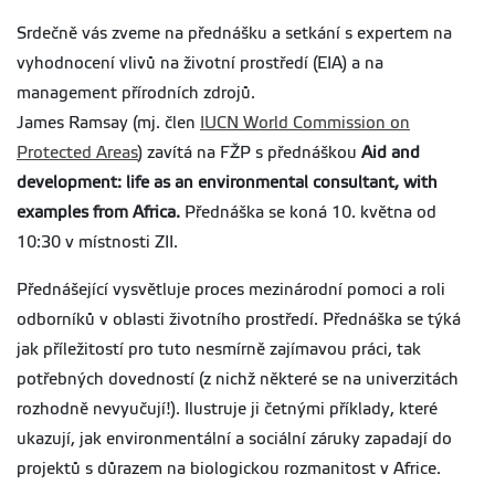
Srdečně vás zveme na přednášku a setkání s expertem na
vyhodnocení vlivů na životní prostředí (EIA) a na
management přírodních zdrojů.
James Ramsay (mj. člen
IUCN World Commission on
Protected Areas
) zavítá na FŽP s přednáškou
Aid and
development: life as an environmental consultant, with
examples from Africa.
Přednáška se koná 10. května od
10:30 v místnosti ZII.
Přednášející vysvětluje proces mezinárodní pomoci a roli
odborníků v oblasti životního prostředí. Přednáška se týká
jak příležitostí pro tuto nesmírně zajímavou práci, tak
potřebných dovedností (z nichž některé se na univerzitách
rozhodně nevyučují!). Ilustruje ji četnými příklady, které
ukazují, jak environmentální a sociální záruky zapadají do
projektů s důrazem na biologickou rozmanitost v Africe.