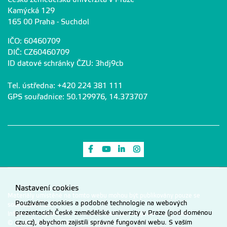
Kamýcká 129
165 00 Praha - Suchdol
IČO: 60460709
DIČ: CZ60460709
ID datové schránky ČZU: 3hdj9cb
Tel. ústředna: +420 224 381 111
GPS souřadnice: 50.129976, 14.373707
Odkaz na Facebook
Odkaz na Youtube
Odkaz na LinkedIn
Odkaz na Instagram
Nastavení cookies
Materiály umístěné na tomto webu mohou být publikovány pouze se
Používáme cookies a podobné technologie na webových
souhlasem ČZU.
prezentacích České zemědělské univerzity v Praze (pod doménou
Informace o zpracování a ochraně osobních údajů na ČZU v Praze
.
czu.cz), abychom zajistili správné fungování webu. S vaším
© 2026 Česká zemědělská univerzita v Praze