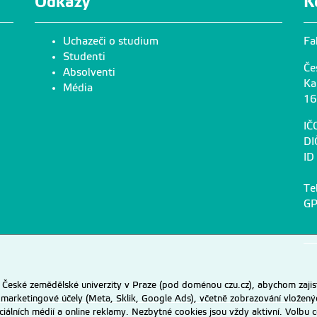
Odkazy
K
Uchazeči o studium
Fa
Studenti
Če
Absolventi
Ka
Média
16
IČ
DI
ID
Te
GP
eské zemědělské univerzity v Praze (pod doménou czu.cz), abychom zajist
 marketingové účely (Meta, Sklik, Google Ads), včetně zobrazování vložený
ociálních médií a online reklamy. Nezbytné cookies jsou vždy aktivní. Volb