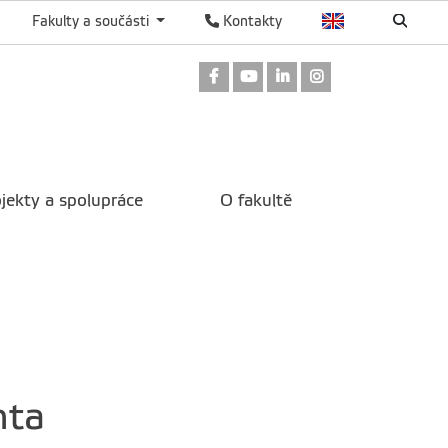
Fakulty a součásti
Kontakty
Odkaz na Facebook
Odkaz na Youtube
Odkaz na LinkedIn
Odkaz na Instag
jekty a spolupráce
O fakultě
nta