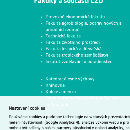
Fakulty a součásti ČZU
Provozně ekonomická fakulta
Fakulta agrobiologie, potravinových a
přírodních zdrojů
Technická fakulta
Fakulta životního prostředí
Fakulta lesnická a dřevařská
Fakulta tropického zemědělství
Institut vzdělávání a poradenství
Katedra tělesné výchovy
Knihovna
Koleje a menza
Odbor informačních a komunikačních
technologií
Nastavení cookies
Používáme cookies a podobné technologie na webových prezentacích Č
měření návštěvnosti (Google Analytics 4), analýze výkonu webu a pro
mohou být sdíleny s našimi partnery působícími v oblasti analytiky, s