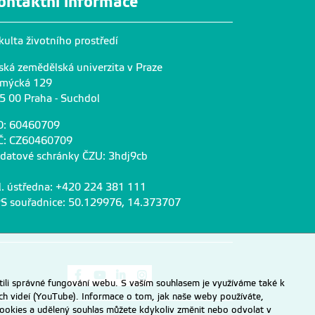
ontaktní informace
kulta životního prostředí
ská zemědělská univerzita v Praze
mýcká 129
5 00 Praha - Suchdol
O: 60460709
Č: CZ60460709
 datové schránky ČZU: 3hdj9cb
l. ústředna: +420 224 381 111
S souřadnice: 50.129976, 14.373707
Odkaz na Facebook
Odkaz na Youtube
Odkaz na LinkedIn
Odkaz na Instagram
ili správné fungování webu. S vaším souhlasem je využíváme také k
ch videí (YouTube). Informace o tom, jak naše weby používáte,
u cookies a udělený souhlas můžete kdykoliv změnit nebo odvolat v