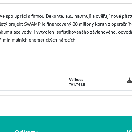
ve spolupráci s firmou Dekonta, a.s., navrhují a ověřují nové přís
letý projekt
SWAMP
je financovaný 88 milióny korun z operačníh
akumulace vody, i vytvoření sofistikovaného závlahového, odvodň
i minimálních energetických nárocích.
Velikost
701.74 kB