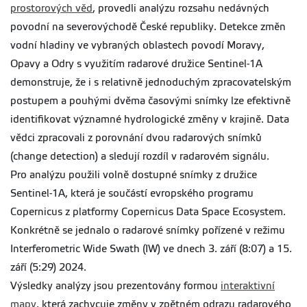
prostorových věd
, provedli analýzu rozsahu nedávných
povodní na severovýchodě České republiky. Detekce změn
vodní hladiny ve vybraných oblastech povodí Moravy,
Opavy a Odry s využitím radarové družice Sentinel-1A
demonstruje, že i s relativně jednoduchým zpracovatelským
postupem a pouhými dvěma časovými snímky lze efektivně
identifikovat významné hydrologické změny v krajině.
Data
vědci zpracovali z porovnání dvou radarových snímků
(change detection) a sledují rozdíl v radarovém signálu.
Pro analýzu použili volně dostupné snímky z družice
Sentinel-1A, která je součástí evropského programu
Copernicus z platformy Copernicus Data Space Ecosystem.
Konkrétně se jednalo o radarové snímky pořízené v režimu
Interferometric Wide Swath (IW) ve dnech 3. září (8:07) a 15.
září (5:29) 2024.
Výsledky analýzy jsou prezentovány formou
interaktivní
mapy
, která zachycuje změny v zpětném odrazu radarového