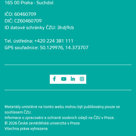
165 00 Praha - Suchdol
IČO: 60460709
DIČ: CZ60460709
ID datové schránky ČZU: 3hdj9cb
Tel. ústředna: +420 224 381 111
GPS souřadnice: 50.129976, 14.373707
Odkaz na Facebook
Odkaz na Youtube
Odkaz na LinkedIn
Odkaz na Instagram
Materiály umístěné na tomto webu mohou být publikovány pouze se
souhlasem ČZU.
Informace o zpracování a ochraně osobních údajů na ČZU v Praze
.
© 2026 Česká zemědělská univerzita v Praze
Všechna práva vyhrazena