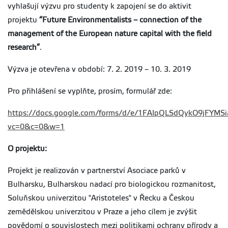
vyhlašují výzvu pro studenty k zapojení se do aktivit
projektu
“Future Environmentalists – connection of the
management of the European nature capital with the field
research”
.
Výzva je otevřena v období: 7. 2. 2019 – 10. 3. 2019
Pro přihlášení se vyplňte, prosím, formulář zde:
https://docs.google.com/forms/d/e/1FAIpQLSdQykO9jFY
vc=0&c=0&w=1
O projektu:
Projekt je realizován v partnerství Asociace parků v
Bulharsku, Bulharskou nadací pro biologickou rozmanitost,
Soluňskou univerzitou "Aristoteles" v Řecku a Českou
zemědělskou univerzitou v Praze a jeho cílem je zvýšit
povědomí o souvislostech mezi politikami ochrany přírody a