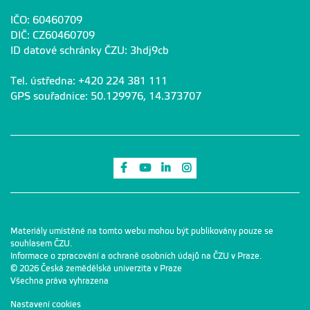
IČO: 60460709
DIČ: CZ60460709
ID datové schránky ČZU: 3hdj9cb
Tel. ústředna: +420 224 381 111
GPS souřadnice: 50.129976, 14.373707
Odkaz na Facebook
Odkaz na Youtube
Odkaz na LinkedIn
Odkaz na Instagram
Materiály umístěné na tomto webu mohou být publikovány pouze se
souhlasem ČZU.
Informace o zpracování a ochraně osobních údajů na ČZU v Praze
.
© 2026 Česká zemědělská univerzita v Praze
Všechna práva vyhrazena
Nastavení cookies