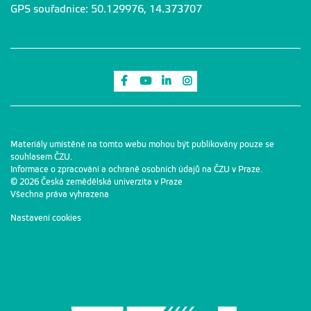
GPS souřadnice: 50.129976, 14.373707
Odkaz na Facebook
Odkaz na Youtube
Odkaz na LinkedIn
Odkaz na Instagram
Materiály umístěné na tomto webu mohou být publikovány pouze se
souhlasem ČZU.
Informace o zpracování a ochraně osobních údajů na ČZU v Praze
.
© 2026 Česká zemědělská univerzita v Praze
Všechna práva vyhrazena
Nastavení cookies