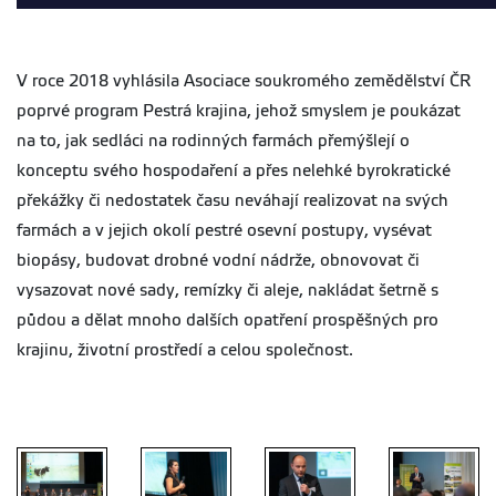
V roce 2018 vyhlásila Asociace soukromého zemědělství ČR
poprvé program Pestrá krajina, jehož smyslem je poukázat
na to, jak sedláci na rodinných farmách přemýšlejí o
konceptu svého hospodaření a přes nelehké byrokratické
překážky či nedostatek času neváhají realizovat na svých
farmách a v jejich okolí pestré osevní postupy, vysévat
biopásy, budovat drobné vodní nádrže, obnovovat či
vysazovat nové sady, remízky či aleje, nakládat šetrně s
půdou a dělat mnoho dalších opatření prospěšných pro
krajinu, životní prostředí a celou společnost.