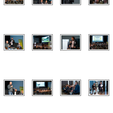
Konference
Konference
Konference
Konference
Pestrá
Pestrá
Pestrá
Pestrá
krajina
krajina
krajina
krajina
Konference
Konference
Konference
Konference
Pestrá
Pestrá
Pestrá
Pestrá
krajina
krajina
krajina
krajina
Konference
Konference
Konference
Konference
Pestrá
Pestrá
Pestrá
Pestrá