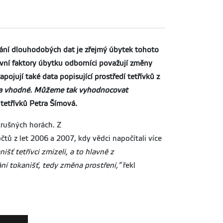
vnání dlouhodobých dat je zřejmý úbytek tohoto
lavní faktory úbytku odborníci považují změny
pojují také data popisující prostředí tetřívků z
ívka vhodné. Můžeme tak vyhodnocovat
tetřívků Petra Šímová.
Krušných horách. Z
ů z let 2006 a 2007, kdy vědci napočítali více
šť tetřívci zmizeli, a to hlavně z
ání tokanišť, tedy změna prostření,”
řekl