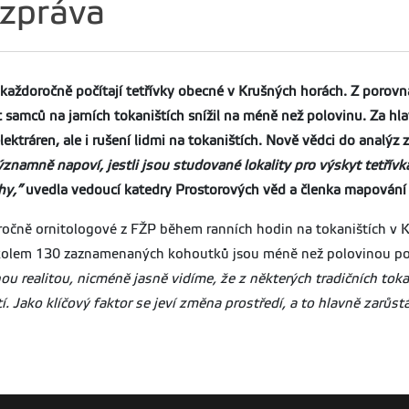
 zpráva
e každoročně počítají tetřívky obecné v Krušných horách. Z poro
et samců na jarních tokaništích snížil na méně než polovinu. Za h
ktráren, ale i rušení lidmi na tokaništích. Nově vědci do analýz za
ýznamně napoví, jestli jsou studované lokality pro výskyt tetř
hy,”
uvedla vedoucí katedry Prostorových věd a členka mapování 
oročně ornitologové z FŽP během ranních hodin na tokaništích v 
 kolem 130 zaznamenaných kohoutků jsou méně než polovinou počt
u realitou, nicméně jasně vidíme, že z některých tradičních tokani
. Jako klíčový faktor se jeví změna prostředí, a to hlavně zarůst