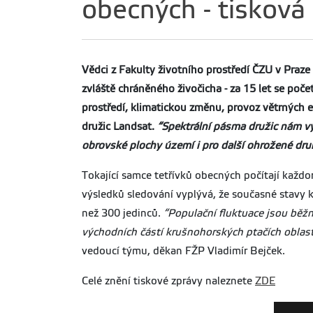
obecných - tisková
Vědci z Fakulty životního prostředí ČZU v Praz
zvláště chráněného živočicha - za 15 let se poč
prostředí, klimatickou změnu, provoz větrných ele
družic Landsat.
“Spektrální pásma družic nám v
obrovské plochy území i pro další ohrožené dru
Tokající samce tetřívků obecných počítají každ
výsledků sledování vyplývá, že současné stavy
než 300 jedinců.
“Populační fluktuace jsou běžno
východních částí krušnohorských ptačích oblastí
vedoucí týmu, děkan FŽP Vladimír Bejček.
Celé znění tiskové zprávy naleznete
ZDE