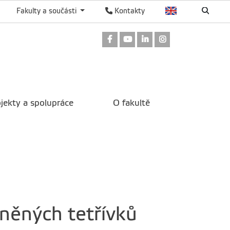
Fakulty a součásti
Kontakty
Odkaz na Facebook
Odkaz na Youtube
Odkaz na LinkedIn
Odkaz na Instag
jekty a spolupráce
O fakultě
něných tetřívků