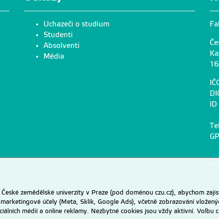
Uchazeči o studium
Fa
Studenti
Če
Absolventi
Ka
Média
16
IČ
DI
ID
Te
GP
eské zemědělské univerzity v Praze (pod doménou czu.cz), abychom zajist
 marketingové účely (Meta, Sklik, Google Ads), včetně zobrazování vložený
ociálních médií a online reklamy. Nezbytné cookies jsou vždy aktivní. Volb