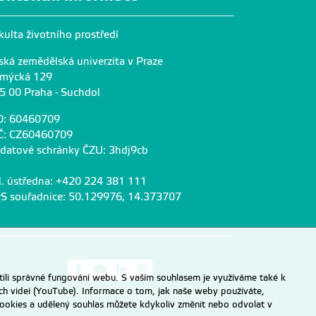
kulta životního prostředí
ská zemědělská univerzita v Praze
mýcká 129
5 00 Praha - Suchdol
O: 60460709
Č: CZ60460709
 datové schránky ČZU: 3hdj9cb
l. ústředna: +420 224 381 111
S souřadnice: 50.129976, 14.373707
Odkaz na Facebook
Odkaz na Youtube
Odkaz na LinkedIn
Odkaz na Instagram
ili správné fungování webu. S vaším souhlasem je využíváme také k
ch videí (YouTube). Informace o tom, jak naše weby používáte,
u cookies a udělený souhlas můžete kdykoliv změnit nebo odvolat v