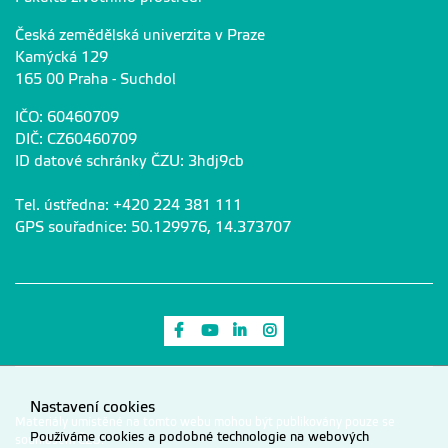
Česká zemědělská univerzita v Praze
Kamýcká 129
165 00 Praha - Suchdol
IČO: 60460709
DIČ: CZ60460709
ID datové schránky ČZU: 3hdj9cb
Tel. ústředna: +420 224 381 111
GPS souřadnice: 50.129976, 14.373707
Odkaz na Facebook
Odkaz na Youtube
Odkaz na LinkedIn
Odkaz na Instagram
Nastavení cookies
Materiály umístěné na tomto webu mohou být publikovány pouze se
Používáme cookies a podobné technologie na webových
souhlasem ČZU.