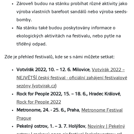
Zároveň budou na stánku probíhat různé aktivity jako
výroba vlastních barefoot sandálů nebo výroba seeds-
bomby.
Na stánku také budou poskytovány informace o
ekologických aktivitách na festivalu, nebo pytle na
tříděný odpad.
Zde je přehled festivalů, kde se s námi můžete setkat:
Votvírák 2022, 10. – 12. 6. Milovice
,
Votvírák 2022 –
NEJVĚTŠÍ český festival - oficiální zahájení festivalové
sezóny (votvirak.cz)
Rock for People 2022, 15. – 18. 6., Hradec Králové
,
Rock for People 2022
Metronome, 24. - 25. 6., Praha
,
Metronome Festival
Prague
Pekelný ostrov, 1. – 3. 7. Holýšov
,
Novinky | Pekelný