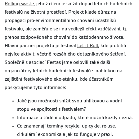
Rolling waste
, jehož cílem je snížit dopad letních hudebních
festivalů na životní prostředí. Projekt klade důraz na
propagaci pro-environmentálního chovaní účastníků
festivalu, ale zaměřuje se i na vedlejší efekt vzdělávání, tj.
přenos zodpovědného chování do každodenního života.
Hlavní partner projektu je festival
Let it Roll
, kde probíhá
nejvíce aktivit, včetně rozsáhlého dotazníkového šetření.
Společně s asociací Festas jsme oslovili také další
organizátory letních hudebních festivalů s nabídkou na
zajištění festivalového eko-stánku, kde účastníkům
poskytujeme tyto informace:
Jaké jsou možnosti snížit svou uhlíkovou a vodní
stopu ve spojitosti s festivalem?
Informace o třídění odpadu, které možná každý nezná.
Co znamenají termíny recykle, up-cykle, re-use,
cirkulární ekonomika a jak to funguje v praxi.