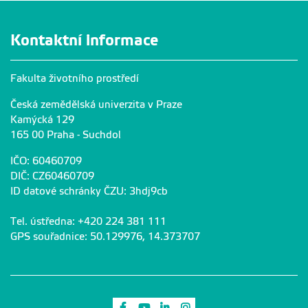
Kontaktní informace
Fakulta životního prostředí
Česká zemědělská univerzita v Praze
Kamýcká 129
165 00 Praha - Suchdol
IČO: 60460709
DIČ: CZ60460709
ID datové schránky ČZU: 3hdj9cb
Tel. ústředna: +420 224 381 111
GPS souřadnice: 50.129976, 14.373707
Odkaz na Facebook
Odkaz na Youtube
Odkaz na LinkedIn
Odkaz na Instagram