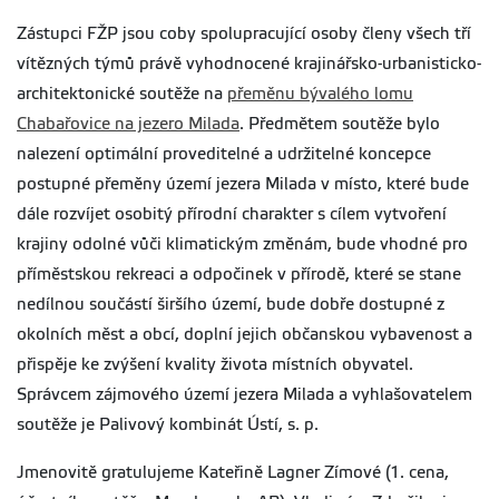
Zástupci FŽP jsou coby spolupracující osoby členy všech tří
vítězných týmů právě vyhodnocené krajinářsko-urbanisticko-
architektonické soutěže na
přeměnu bývalého lomu
Chabařovice na jezero Milada
. Předmětem soutěže bylo
nalezení optimální proveditelné a udržitelné koncepce
postupné přeměny území jezera Milada v místo, které bude
dále rozvíjet osobitý přírodní charakter s cílem vytvoření
krajiny odolné vůči klimatickým změnám, bude vhodné pro
příměstskou rekreaci a odpočinek v přírodě, které se stane
nedílnou součástí širšího území, bude dobře dostupné z
okolních měst a obcí, doplní jejich občanskou vybavenost a
přispěje ke zvýšení kvality života místních obyvatel.
Správcem zájmového území jezera Milada a vyhlašovatelem
soutěže je Palivový kombinát Ústí, s. p.
Jmenovitě gratulujeme Kateřině Lagner Zímové (1. cena,