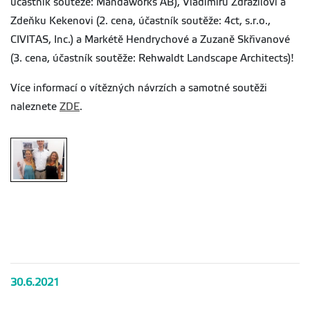
účastník soutěže: Mandaworks AB), Vladimíru Zdražilovi a
Zdeňku Kekenovi (2. cena, účastník soutěže: 4ct, s.r.o.,
CIVITAS, Inc.) a Markétě Hendrychové a Zuzaně Skřivanové
(3. cena, účastník soutěže: Rehwaldt Landscape Architects)!
Více informací o vítězných návrzích a samotné soutěži
naleznete
ZDE
.
M.
Hendrychová,
V. Zdražil a
K. Lagner
Zímová
30.6.2021