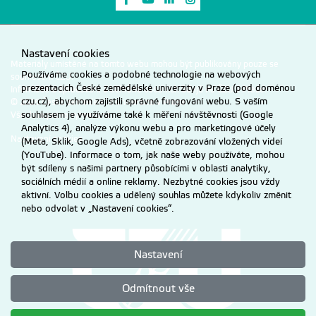
Nastavení cookies
Materiály umístěné na tomto webu mohou být publikovány pouze se
Používáme cookies a podobné technologie na webových
souhlasem ČZU.
prezentacích České zemědělské univerzity v Praze (pod doménou
Informace o zpracování a ochraně osobních údajů na ČZU v Praze
.
czu.cz), abychom zajistili správné fungování webu. S vaším
© 2026 Česká zemědělská univerzita v Praze
souhlasem je využíváme také k měření návštěvnosti (Google
Všechna práva vyhrazena
Analytics 4), analýze výkonu webu a pro marketingové účely
Nastavení cookies
(Meta, Sklik, Google Ads), včetně zobrazování vložených videí
(YouTube). Informace o tom, jak naše weby používáte, mohou
být sdíleny s našimi partnery působícími v oblasti analytiky,
sociálních médií a online reklamy. Nezbytné cookies jsou vždy
aktivní. Volbu cookies a udělený souhlas můžete kdykoliv změnit
nebo odvolat v „Nastavení cookies“.
Nastavení
Odmítnout vše