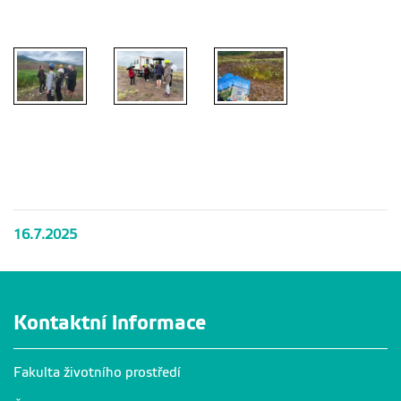
dveří na
Lom ČSA
Lom ČSA
Lom ČSA
lomu ČSA
den
den
den
otevřených
otevřených
otevřených
dveří na
dveří na
dveří na
lomu ČSA
lomu ČSA
lomu ČSA
16.7.2025
Kontaktní informace
Fakulta životního prostředí