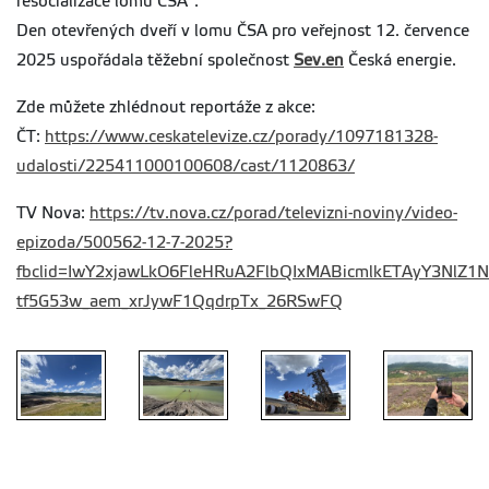
resocializace lomu ČSA“.
Den otevřených dveří v lomu ČSA pro veřejnost 12. července
2025 uspořádala těžební společnost
Sev.en
Česká energie.
Zde můžete zhlédnout reportáže z akce:
ČT:
https://www.ceskatelevize.cz/porady/1097181328-
udalosti/225411000100608/cast/1120863/
TV Nova:
https://tv.nova.cz/porad/televizni-noviny/video-
epizoda/500562-12-7-2025?
fbclid=IwY2xjawLkO6FleHRuA2FlbQIxMABicmlkETAyY3NlZ
tf5G53w_aem_xrJywF1QqdrpTx_26RSwFQ
den
otevřených