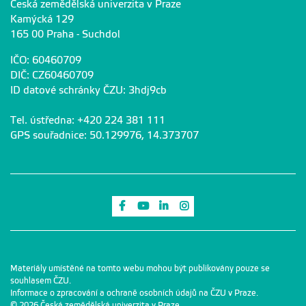
Česká zemědělská univerzita v Praze
Kamýcká 129
165 00 Praha - Suchdol
IČO: 60460709
DIČ: CZ60460709
ID datové schránky ČZU: 3hdj9cb
Tel. ústředna: +420 224 381 111
GPS souřadnice: 50.129976, 14.373707
Odkaz na Facebook
Odkaz na Youtube
Odkaz na LinkedIn
Odkaz na Instagram
Materiály umístěné na tomto webu mohou být publikovány pouze se
souhlasem ČZU.
Informace o zpracování a ochraně osobních údajů na ČZU v Praze
.
© 2026 Česká zemědělská univerzita v Praze