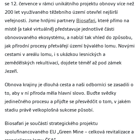
se 12. července v rámci unikátního projektu obnovy více než
200 let využívaného těžebního území otevřel nejširší
veřejnosti. Jsme hrdými partnery
Biosafari
, které přímo na
místě (a také virtuálně) představuje jednotlivé části
obnovovaného ekosystému, a nabízí tak vhled do způsobu,
jak přírodní procesy přetvářejí území bývalého lomu. Novými
cestami v areálu lomu, i s ukázkou lesnických a
zemědělských rekultivací, dojdete téměř až pod zámek
Jezeří.
Obnova krajiny je dlouhá cesta a naši odborníci se zasadili o
to, aby v ní příroda měla hlavní slovo. Buďte svědky
jedinečného procesu a přijďte se přesvědčit o tom, v jakém
stadiu právě velkoplošná sukcese působí.
Biosafari je součástí strategického projektu
spolufinancovaného EU „Green Mine – celková revitalizace a