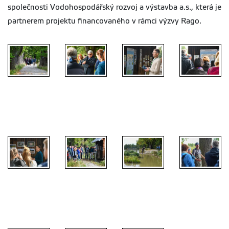
společnosti Vodohospodářský rozvoj a výstavba a.s., která je
partnerem projektu financovaného v rámci výzvy Rago.
Norský
velvyslanec
Exkurze na
Victor
Exkurze na
Exkurze na
Vrbenské
Conrad
Vrbenské
Vrbenské
rybníky
Ronneberg
rybníky
rybníky
Exkurze na
Exkurze na
Exkurze na
Exkurze na
Vrbenské
Vrbenské
Vrbenské
Vrbenské
rybníky
rybníky
rybníky
rybníky