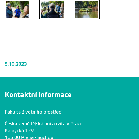
Exkurze na
Exkurze na
Exkurze na
Vrbenské
Vrbenské
Vrbenské
rybníky
rybníky
rybníky
5.10.2023
Kontaktní informace
Fakulta životního prostředí
Česká zemědělská univerzita v Praze
Kamýcká 129
165 00 Praha - Suchdol