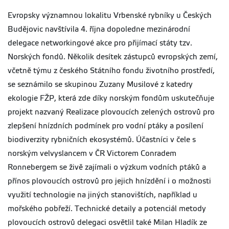
Evropsky
významnou lokalitu Vrbenské rybníky u Českých
Budějovic navštívila 4. října dopoledne
mezinárodní
delegace networkingové akce pro přijímací státy tzv.
Norských fondů.
Několik desítek zástupců evropských zemí,
včetně týmu z českého Státního fondu životního prostředí,
se seznámilo se skupinou Zuzany Musilové z katedry
ekologie FŽP, která zde díky norským fondům uskutečňuje
projekt nazvaný
Realizace plovoucích zelených ostrovů pro
zlepšení hnízdních podmínek pro vodní ptáky a posílení
biodiverzity rybničních ekosystémů. Účastníci v čele s
norským velvyslancem v ČR Victorem Conradem
Ronnebergem se živě zajímali o výzkum vodních ptáků a
přínos plovoucích ostrovů pro jejich hnízdění i o možnosti
využití technologie na jiných stanovištích, například u
mořského pobřeží. Technické detaily a potenciál metody
plovoucích ostrovů delegaci osvětlil také Milan Hladík ze