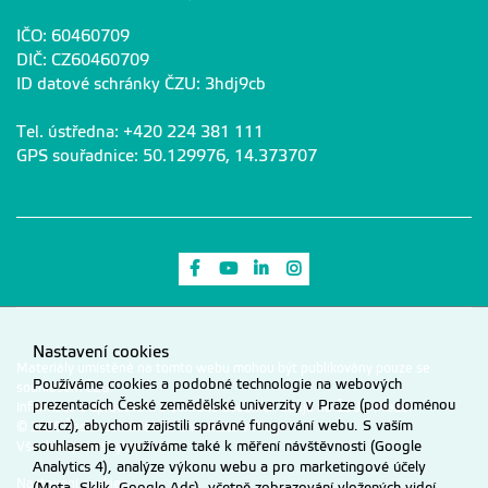
IČO: 60460709
DIČ: CZ60460709
ID datové schránky ČZU: 3hdj9cb
Tel. ústředna: +420 224 381 111
GPS souřadnice: 50.129976, 14.373707
Odkaz na Facebook
Odkaz na Youtube
Odkaz na LinkedIn
Odkaz na Instagram
Nastavení cookies
Materiály umístěné na tomto webu mohou být publikovány pouze se
Používáme cookies a podobné technologie na webových
souhlasem ČZU.
prezentacích České zemědělské univerzity v Praze (pod doménou
Informace o zpracování a ochraně osobních údajů na ČZU v Praze
.
czu.cz), abychom zajistili správné fungování webu. S vaším
© 2026 Česká zemědělská univerzita v Praze
souhlasem je využíváme také k měření návštěvnosti (Google
Všechna práva vyhrazena
Analytics 4), analýze výkonu webu a pro marketingové účely
Nastavení cookies