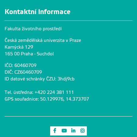
Kontaktní informace
Fakulta životního prostředí
Česká zemědělská univerzita v Praze
Kamýcká 129
165 00 Praha - Suchdol
IČO: 60460709
DIČ: CZ60460709
ID datové schránky ČZU: 3hdj9cb
Tel. ústředna: +420 224 381 111
GPS souřadnice: 50.129976, 14.373707
Odkaz na Facebook
Odkaz na Youtube
Odkaz na LinkedIn
Odkaz na Instagram