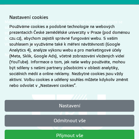
Nastavení cookies
Materiály umístěné na tomto webu mohou být publikovány pouze se
Používáme cookies a podobné technologie na webových
souhlasem ČZU.
prezentacích České zemědělské univerzity v Praze (pod doménou
Informace o zpracování a ochraně osobních údajů na ČZU v Praze
.
czu.cz), abychom zajistili správné fungování webu. S vaším
© 2026 Česká zemědělská univerzita v Praze
souhlasem je využíváme také k měření návštěvnosti (Google
Všechna práva vyhrazena
Analytics 4), analýze výkonu webu a pro marketingové účely
Nastavení cookies
(Meta, Sklik, Google Ads), včetně zobrazování vložených videí
(YouTube). Informace o tom, jak naše weby používáte, mohou
být sdíleny s našimi partnery působícími v oblasti analytiky,
sociálních médií a online reklamy. Nezbytné cookies jsou vždy
aktivní. Volbu cookies a udělený souhlas můžete kdykoliv změnit
nebo odvolat v „Nastavení cookies“.
Nastavení
Odmítnout vše
Přijmout vše