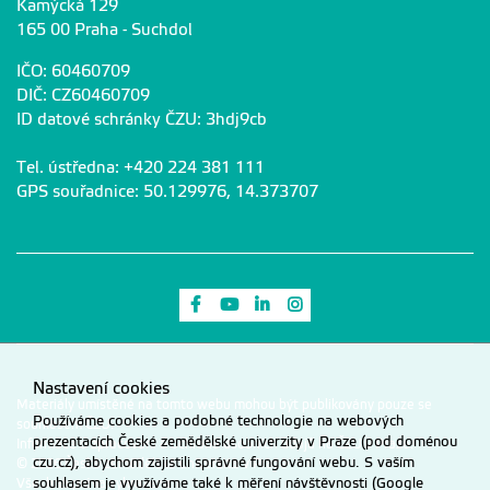
Kamýcká 129
165 00 Praha - Suchdol
IČO: 60460709
DIČ: CZ60460709
ID datové schránky ČZU: 3hdj9cb
Tel. ústředna: +420 224 381 111
GPS souřadnice: 50.129976, 14.373707
Odkaz na Facebook
Odkaz na Youtube
Odkaz na LinkedIn
Odkaz na Instagram
Nastavení cookies
Materiály umístěné na tomto webu mohou být publikovány pouze se
Používáme cookies a podobné technologie na webových
souhlasem ČZU.
prezentacích České zemědělské univerzity v Praze (pod doménou
Informace o zpracování a ochraně osobních údajů na ČZU v Praze
.
czu.cz), abychom zajistili správné fungování webu. S vaším
© 2026 Česká zemědělská univerzita v Praze
souhlasem je využíváme také k měření návštěvnosti (Google
Všechna práva vyhrazena