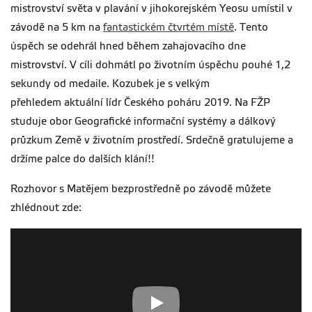
mistrovství světa v plavání v jihokorejském Yeosu umístil v
závodě na 5 km na
fantastickém čtvrtém místě
. Tento
úspěch se odehrál hned během zahajovacího dne
mistrovství. V cíli dohmátl po životním úspěchu pouhé 1,2
sekundy od medaile. Kozubek je s velkým
přehledem aktuální lídr Českého poháru 2019. Na FŽP
studuje obor Geografické informační systémy a dálkový
průzkum Země v životním prostředí. Srdečně gratulujeme a
držíme palce do dalších klání!!
Rozhovor s Matějem bezprostředně po závodě můžete
zhlédnout zde: