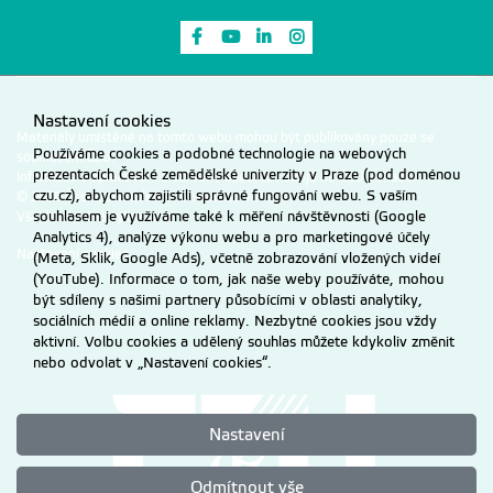
Odkaz na Facebook
Odkaz na Youtube
Odkaz na LinkedIn
Odkaz na Instagram
Nastavení cookies
Materiály umístěné na tomto webu mohou být publikovány pouze se
Používáme cookies a podobné technologie na webových
souhlasem ČZU.
prezentacích České zemědělské univerzity v Praze (pod doménou
Informace o zpracování a ochraně osobních údajů na ČZU v Praze
.
czu.cz), abychom zajistili správné fungování webu. S vaším
© 2026 Česká zemědělská univerzita v Praze
souhlasem je využíváme také k měření návštěvnosti (Google
Všechna práva vyhrazena
Analytics 4), analýze výkonu webu a pro marketingové účely
Nastavení cookies
(Meta, Sklik, Google Ads), včetně zobrazování vložených videí
(YouTube). Informace o tom, jak naše weby používáte, mohou
být sdíleny s našimi partnery působícími v oblasti analytiky,
sociálních médií a online reklamy. Nezbytné cookies jsou vždy
aktivní. Volbu cookies a udělený souhlas můžete kdykoliv změnit
nebo odvolat v „Nastavení cookies“.
Nastavení
Odmítnout vše