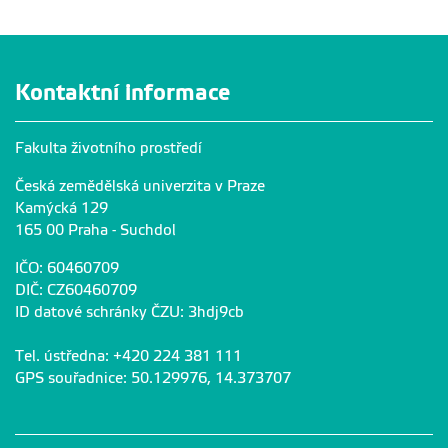
Kontaktní informace
Fakulta životního prostředí
Česká zemědělská univerzita v Praze
Kamýcká 129
165 00 Praha - Suchdol
IČO: 60460709
DIČ: CZ60460709
ID datové schránky ČZU: 3hdj9cb
Tel. ústředna: +420 224 381 111
GPS souřadnice: 50.129976, 14.373707