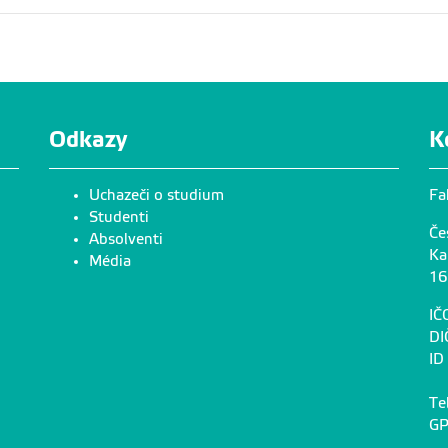
s noctiluca, samice, foto P. Šípek
Odkazy
K
Uchazeči o studium
Fa
Studenti
Če
Absolventi
Ka
Média
16
IČ
DI
ID
Te
GP