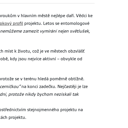
 broukům v hlavním městě nejlépe daří. Vědci ke
okový profil
projektu. Letos se entomologové
u nemůžeme zamezit vymírání nejen světlušek,
ch míst k životu, což je ve městech obzvlášť
obě, kdy jsou nejvíce aktivní – obvykle od
protože se v terénu hledá poměrně obtížně.
ucerničkou“
na konci zadečku. Nejčastěji je lze
adní, protože nikdy bychom nezískali tak
střednictvím stejnojmenného projektu na
kách projektu.