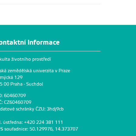
ontaktní informace
kulta životního prostředí
ská zemědělská univerzita v Praze
mýcká 129
5 00 Praha - Suchdol
O: 60460709
Č: CZ60460709
 datové schránky ČZU: 3hdj9cb
l. ústředna: +420 224 381 111
S souřadnice: 50.129976, 14.373707