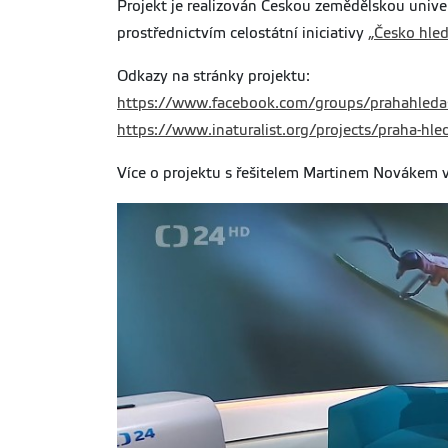
Projekt je realizován Českou zemědělskou univer
prostřednictvím celostátní iniciativy
„Česko hled
Odkazy na stránky projektu:
https://www.facebook.com/groups/prahahleda
https://www.inaturalist.org/projects/praha-hle
Více o projektu s řešitelem Martinem Novákem 