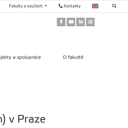
Fakulty a součásti
Kontakty
Odkaz na Facebook
Odkaz na Youtube
Odkaz na LinkedIn
Odkaz na Instag
jekty a spolupráce
O fakultě
) v Praze