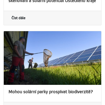
skenování a solární potenciál Ústeckého kraje
Číst dále
Mohou solární parky prospívat biodiverzitě?