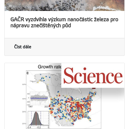
GAČR vyzdvihla výzkum nanočástic železa pro
nápravu znečištěných půd
Číst dále