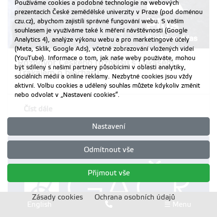
Používáme cookies a podobné technologie na webových
prezentacích České zemědělské univerzity v Praze (pod doménou
czu.cz), abychom zajistili správné fungování webu. S vaším
souhlasem je využíváme také k měření návštěvnosti (Google
Analytics 4), analýze výkonu webu a pro marketingové účely
(Meta, Sklik, Google Ads), včetně zobrazování vložených videí
(YouTube). Informace o tom, jak naše weby používáte, mohou
Rozhovor Českého rozhlasu s Lukášem
být sdíleny s našimi partnery působícími v oblasti analytiky,
Trakalem o biocharu
sociálních médií a online reklamy. Nezbytné cookies jsou vždy
aktivní. Volbu cookies a udělený souhlas můžete kdykoliv změnit
nebo odvolat v „Nastavení cookies“.
Číst dále
Nastavení
Odmítnout vše
Přijmout vše
Zásady cookies
Ochrana osobních údajů
English
☰ Menu